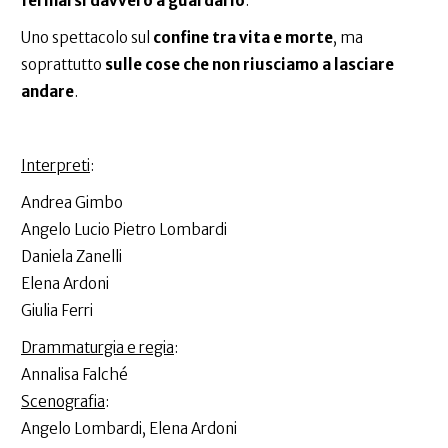
fermarsi davvero a guardarlo
.
Uno spettacolo sul
confine tra vita e morte
, ma
soprattutto
sulle cose che non riusciamo a lasciare
andare
.
Interpreti
:
Andrea Gimbo
Angelo Lucio Pietro Lombardi
Daniela Zanelli
Elena Ardoni
Giulia Ferri
Drammaturgia e regia
:
Annalisa Falché
Scenografia
:
Angelo Lombardi, Elena Ardoni