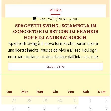
MUSICA
Ven, 25/09/2026 - 21:00
SPAGHETTI SWING : SCIAMBOLA IN
CONCERTO E DJ SET CON DJ FRANKIE
HOP E DJ ANDREW ROCKIN'
Spaghetti Swing è il nuovo format che porta in pista
una ricetta inedita: musica dal vivo e DJ set in cui ogni
nota parla italiano e invita a ballare dall’inizio alla fine.
LEGGI TUTTO
Lun
Mar
Mer
Gio
Ven
Sab
Dom
27
28
29
30
31
1
2
3
4
5
6
7
8
9