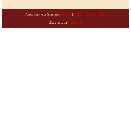
Associazione La Scighera
copyleft
|
cookies
|
privacy
|
login
Sito creato da
Alekos.net