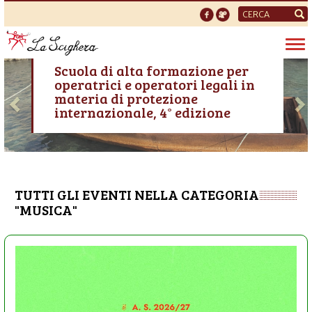
Form
di
Tog
ricerca
VEN, 02/10/2026 - 09:00
nav
Previous
N
Scuola di alta formazione per
operatrici e operatori legali in
materia di protezione
internazionale, 4° edizione
TUTTI GLI EVENTI NELLA CATEGORIA
"MUSICA"