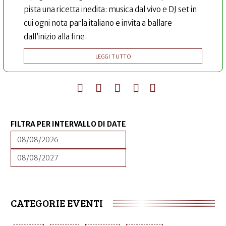
pista una ricetta inedita: musica dal vivo e DJ set in
cui ogni nota parla italiano e invita a ballare
dall’inizio alla fine.
LEGGI TUTTO
FILTRA PER INTERVALLO DI DATE
DATA
FILTRA
PER
INTERVALLO
DATA
FILTRA
DI
PER
DATE
INTERVALLO
DI
DATE
CATEGORIE EVENTI