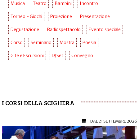
Musica
Teatro
Bambini
Incontro
Torneo - Giochi
Proiezione
Presentazione
Degustazione
Radiospettacolo
Evento speciale
Corso
Seminario
Mostra
Poesia
Gite e Escursioni
DJSet
Convegno
I CORSI DELLA SCIGHERA
DAL
21 SETTEMBRE 2026