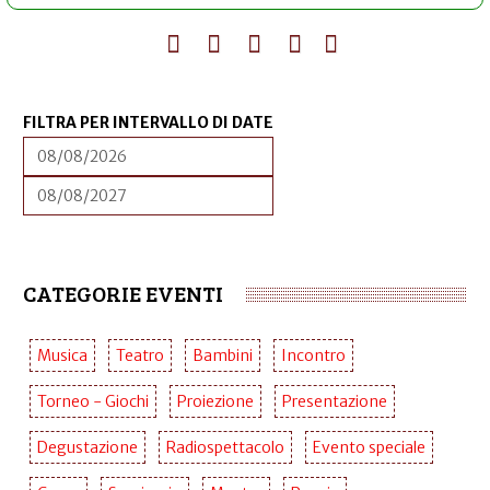
FILTRA PER INTERVALLO DI DATE
DATA
FILTRA
PER
INTERVALLO
DATA
FILTRA
DI
PER
DATE
INTERVALLO
DI
DATE
CATEGORIE EVENTI
Musica
Teatro
Bambini
Incontro
Torneo - Giochi
Proiezione
Presentazione
Degustazione
Radiospettacolo
Evento speciale