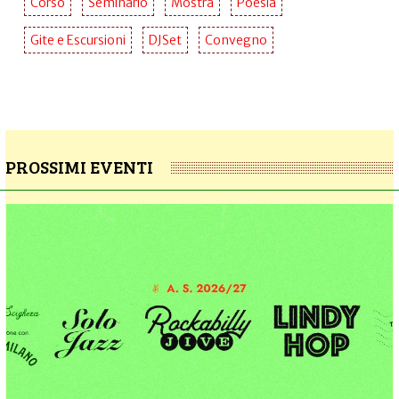
Corso
Seminario
Mostra
Poesia
Gite e Escursioni
DJSet
Convegno
PROSSIMI EVENTI