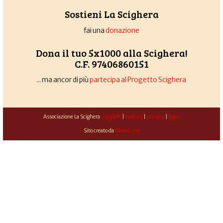
Sostieni La Scighera
fai una
donazione
Dona il tuo 5x1000 alla Scighera!
C.F. 97406860151
... ma ancor di più
partecipa al Progetto Scighera
Associazione La Scighera
copyleft
|
cookies
|
privacy
|
login
Sito creato da
Alekos.net