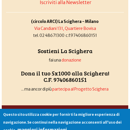
Iscriviti alla Newsletter
(circolo ARCI) La Scighera - Milano
Via Candiani 131, Quartiere Bovisa
tel. 02 48671300 c.f.97406860151
Sostieni La Scighera
fai una
donazione
Dona il tuo 5x1000 alla Scighera!
C.F. 97406860151
... ma ancor di più
partecipa al Progetto Scighera
Associazione La Scighera
copyleft
|
cookies
|
privacy
|
login
Questo sito utilizza cookie per fornirti la migliore esperienza di
Sito creato da
Alekos.net
navigazione.Se continui nella navigazione acconsenti all'uso dei
maggiori informazioni