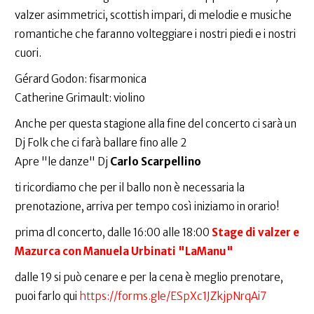
valzer asimmetrici, scottish impari, di melodie e musiche
romantiche che faranno volteggiare i nostri piedi e i nostri
cuori.
Gérard Godon: fisarmonica
Catherine Grimault: violino
Anche per questa stagione alla fine del concerto ci sarà un
Dj Folk che ci farà ballare fino alle 2
Apre "le danze" Dj
Carlo Scarpellino
ti ricordiamo che per il ballo non è necessaria la
prenotazione, arriva per tempo così iniziamo in orario!
prima dl concerto, dalle 16:00 alle 18:00
Stage di valzer e
Mazurca con Manuela Urbinati "LaManu"
dalle 19 si può cenare e per la cena è meglio prenotare,
puoi farlo qui
https://forms.gle/ESpXc1JZkjpNrqAi7