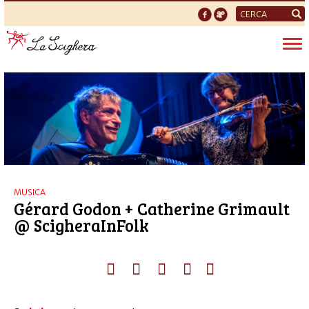
Form
di
Tog
ricerca
nav
MUSICA
Gérard Godon + Catherine Grimault
@ ScigheraInFolk