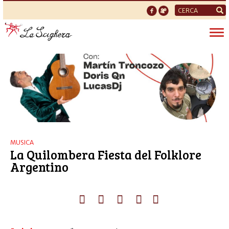
Form
di
Tog
ricerca
nav
MUSICA
La Quilombera Fiesta del Folklore
Argentino