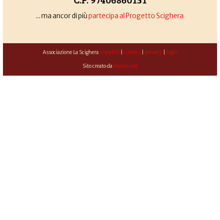
... ma ancor di più
partecipa al Progetto Scighera
Associazione La Scighera
copyleft
|
cookies
|
privacy
|
login
Sito creato da
Alekos.net