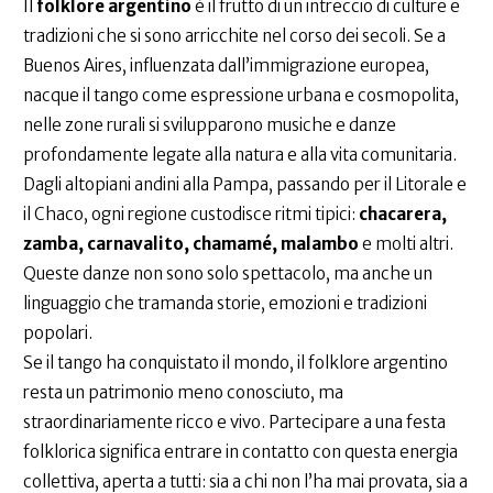
Il
folklore argentino
è il frutto di un intreccio di culture e
tradizioni che si sono arricchite nel corso dei secoli. Se a
Buenos Aires, influenzata dall’immigrazione europea,
nacque il tango come espressione urbana e cosmopolita,
nelle zone rurali si svilupparono musiche e danze
profondamente legate alla natura e alla vita comunitaria.
Dagli altopiani andini alla Pampa, passando per il Litorale e
il Chaco, ogni regione custodisce ritmi tipici:
chacarera,
zamba, carnavalito, chamamé, malambo
e molti altri.
Queste danze non sono solo spettacolo, ma anche un
linguaggio che tramanda storie, emozioni e tradizioni
popolari.
Se il tango ha conquistato il mondo, il folklore argentino
resta un patrimonio meno conosciuto, ma
straordinariamente ricco e vivo. Partecipare a una festa
folklorica significa entrare in contatto con questa energia
collettiva, aperta a tutti: sia a chi non l’ha mai provata, sia a