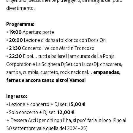
argentino, decisamente più leggero, all’insegna del puro
divertimento.
Programma:
• 19:00
Apertura porte
• 20:00
Lezione di danza folklorica con Doris Qn
• 21:30
Concerto live con Martín Troncozo
• 22:30
E poi… tutti a ballare! Jam curata da La Ponja
Corporation e La Scighera DjSet con LucasDj: chacarera,
zamba, cumbia, cuarteto, rock nacional…
empanadas,
fernet e ancora tanto altro! Vamos!
Ingresso:
•
Lezione + concerto + DJ set:
15,00 €
•
Solo concerto + DJ set:
12,00 €
+ Tessera Arci (per chi non l'ha, si puo' farla in loco. Fino al
30 settembre vale quella del 2024-25)