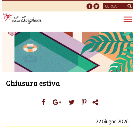
Form
di
Tog
ricerca
nav
Chiusura estiva
22 Giugno 2026