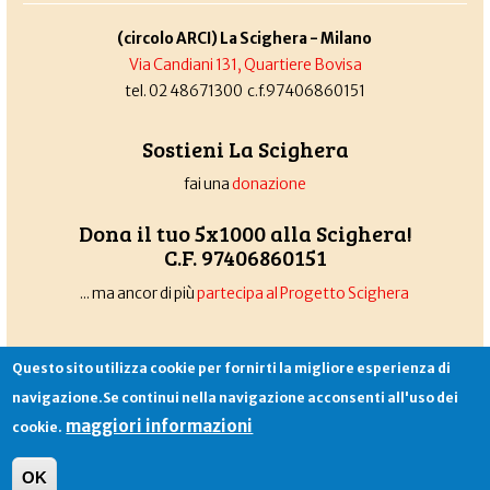
(circolo ARCI) La Scighera - Milano
Via Candiani 131, Quartiere Bovisa
tel. 02 48671300 c.f.97406860151
Sostieni La Scighera
fai una
donazione
Dona il tuo 5x1000 alla Scighera!
C.F. 97406860151
... ma ancor di più
partecipa al Progetto Scighera
Questo sito utilizza cookie per fornirti la migliore esperienza di
Associazione La Scighera
copyleft
|
cookies
|
privacy
|
login
navigazione.Se continui nella navigazione acconsenti all'uso dei
Sito creato da
Alekos.net
maggiori informazioni
cookie.
OK