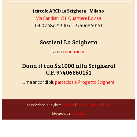
(circolo ARCI) La Scighera - Milano
Via Candiani 131, Quartiere Bovisa
tel. 02 48671300 c.f.97406860151
Sostieni La Scighera
fai una
donazione
Dona il tuo 5x1000 alla Scighera!
C.F. 97406860151
... ma ancor di più
partecipa al Progetto Scighera
Associazione La Scighera
copyleft
|
cookies
|
privacy
|
login
Sito creato da
Alekos.net