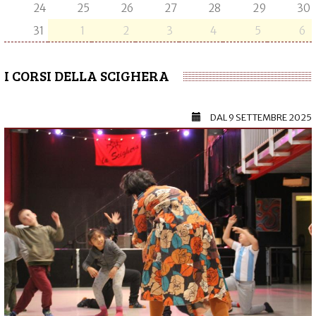
24
25
26
27
28
29
30
31
1
2
3
4
5
6
I CORSI DELLA SCIGHERA
DAL
9 SETTEMBRE 2025