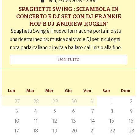
Ven, 25/09/2026 - 21:00
SPAGHETTI SWING : SCIAMBOLA IN
CONCERTO E DJ SET CON DJ FRANKIE
HOP E DJ ANDREW ROCKIN'
Spaghetti Swing è il nuovo format che porta in pista
una ricetta inedita: musica dal vivo e DJ set in cui ogni
nota parla italiano e invita a ballare dall’inizio alla fine.
LEGGI TUTTO
Lun
Mar
Mer
Gio
Ven
Sab
Dom
27
28
29
30
31
1
2
3
4
5
6
7
8
9
10
11
12
13
14
15
16
17
18
19
20
21
22
23