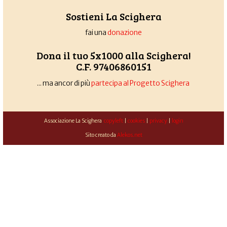
Sostieni La Scighera
fai una
donazione
Dona il tuo 5x1000 alla Scighera!
C.F. 97406860151
... ma ancor di più
partecipa al Progetto Scighera
Associazione La Scighera
copyleft
|
cookies
|
privacy
|
login
Sito creato da
Alekos.net