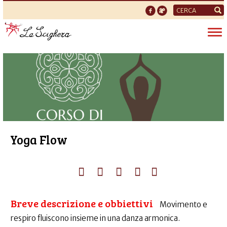
Form
di
Tog
ricerca
nav
Yoga Flow
Breve descrizione e obbiettivi
Movimento e
respiro fluiscono insieme in una danza armonica.