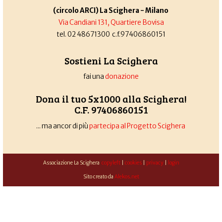
(circolo ARCI) La Scighera - Milano
Via Candiani 131, Quartiere Bovisa
tel. 02 48671300 c.f.97406860151
Sostieni La Scighera
fai una
donazione
Dona il tuo 5x1000 alla Scighera!
C.F. 97406860151
... ma ancor di più
partecipa al Progetto Scighera
Associazione La Scighera
copyleft
|
cookies
|
privacy
|
login
Sito creato da
Alekos.net