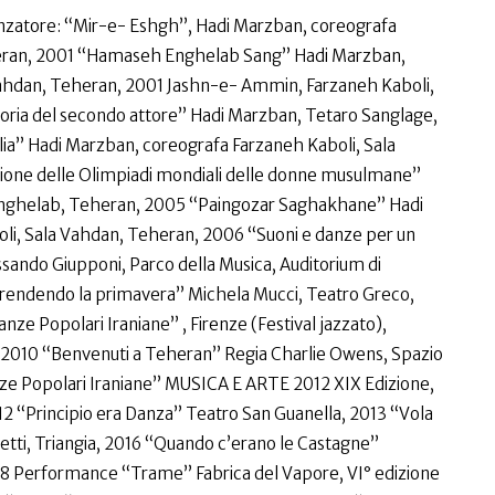
anzatore: “Mir-e- Eshgh”, Hadi Marzban, coreografa
heran, 2001 “Hamaseh Enghelab Sang” Hadi Marzban,
Vahdan, Teheran, 2001 Jashn-e- Ammin, Farzaneh Kaboli,
ia del secondo attore” Hadi Marzban, Tetaro Sanglage,
a” Hadi Marzban, coreografa Farzaneh Kaboli, Sala
one delle Olimpiadi mondiali delle donne musulmane”
Enghelab, Teheran, 2005 “Paingozar Saghakhane” Hadi
li, Sala Vahdan, Teheran, 2006 “Suoni e danze per un
ssando Giupponi, Parco della Musica, Auditorium di
rendendo la primavera” Michela Mucci, Teatro Greco,
ze Popolari Iraniane” , Firenze (Festival jazzato),
 2010 “Benvenuti a Teheran” Regia Charlie Owens, Spazio
e Popolari Iraniane” MUSICA E ARTE 2012 XIX Edizione,
12 “Principio era Danza” Teatro San Guanella, 2013 “Vola
etti, Triangia, 2016 “Quando c’erano le Castagne”
018 Performance “Trame” Fabrica del Vapore, VI° edizione