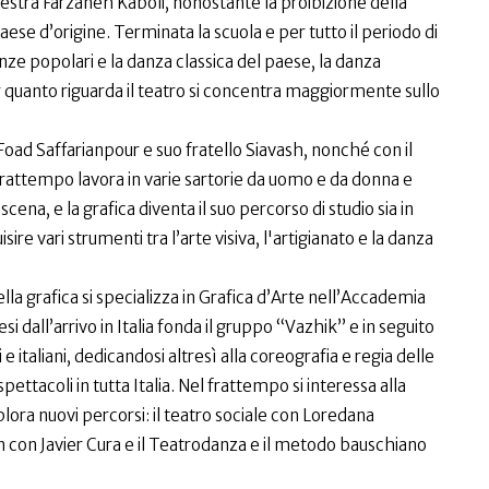
stra Farzaneh Kaboli, nonostante la proibizione della
paese d’origine. Terminata la scuola e per tutto il periodo di
e popolari e la danza classica del paese, la danza
er quanto riguarda il teatro si concentra maggiormente sullo
i Foad Saffarianpour e suo fratello Siavash, nonché con il
frattempo lavora in varie sartorie da uomo e da donna e
scena, e la grafica diventa il suo percorso di studio sia in
isire vari strumenti tra l’arte visiva, l'artigianato e la danza
lla grafica si specializza in Grafica d’Arte nell’Accademia
i dall’arrivo in Italia fonda il gruppo “Vazhik” e in seguito
i e italiani, dedicandosi altresì alla coreografia e regia delle
pettacoli in tutta Italia. Nel frattempo si interessa alla
ora nuovi percorsi: il teatro sociale con Loredana
n con Javier Cura e il Teatrodanza e il metodo bauschiano