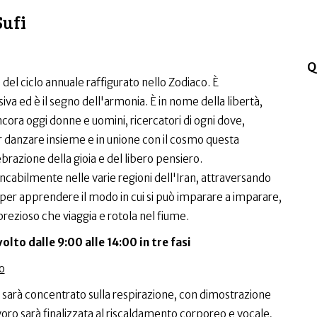
Sufi
Q
i e del ciclo annuale raffigurato nello Zodiaco. È
iva ed è il segno dell'armonia. È in nome della libertà,
cora oggi donne e uomini, ricercatori di ogni dove,
 danzare insieme e in unione con il cosmo questa
brazione della gioia e del libero pensiero.
ncabilmente nelle varie regioni dell'Iran, attraversando
st per apprendere il modo in cui si può imparare a imparare,
rezioso che viaggia e rotola nel fiume.
olto dalle 9:00 alle 14:00 in tre fasi
o
o sarà concentrato sulla respirazione, con dimostrazione
avoro sarà finalizzata al riscaldamento corporeo e vocale,