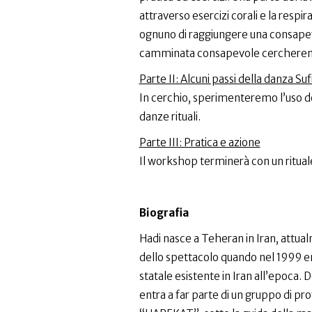
attraverso esercizi corali e la resp
ognuno di raggiungere una consapevo
camminata consapevole cercheremo 
Parte II: Alcuni passi della danza Suf
In cerchio, sperimenteremo l’uso de
danze rituali.
Parte III: Pratica e azione
Il workshop terminerà con un rituale 
Biografia
Hadi nasce a Teheran in Iran, attualm
dello spettacolo quando nel 1999 ent
statale esistente in Iran all’epoca. D
entra a far parte di un gruppo di pro