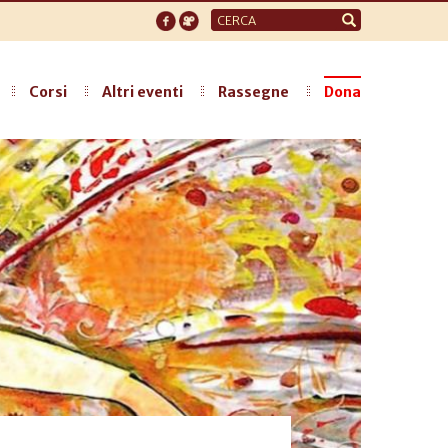
Form
di
ricerca
Corsi
Altri eventi
Rassegne
Dona