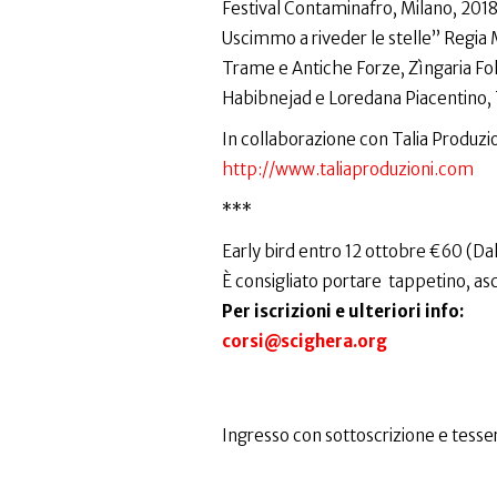
Festival Contaminafro, Milano, 2018
Uscimmo a riveder le stelle” Regia M
Trame e Antiche Forze, Zìngaria Fol
Habibnejad e Loredana Piacentino, T
In collaborazione con Talia Produzi
http://​www.taliaproduzioni.com
***
Early bird entro 12 ottobre €60 (Da
È consigliato portare tappetino, a
Per iscrizioni e ulteriori info:
corsi@scighera.org
Ingresso con sottoscrizione e tesser