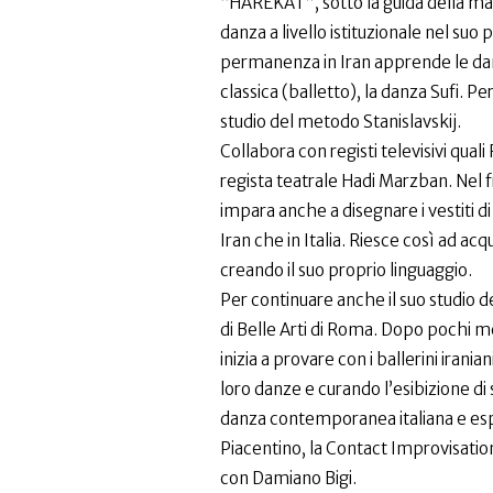
“HAREKAT”, sotto la guida della mae
danza a livello istituzionale nel suo 
permanenza in Iran apprende le danz
classica (balletto), la danza Sufi. P
studio del metodo Stanislavskij.
Collabora con registi televisivi qual
regista teatrale Hadi Marzban. Nel 
impara anche a disegnare i vestiti di 
Iran che in Italia. Riesce così ad acqu
creando il suo proprio linguaggio.
Per continuare anche il suo studio de
di Belle Arti di Roma. Dopo pochi mes
inizia a provare con i ballerini iranian
loro danze e curando l’esibizione di s
danza contemporanea italiana e espl
Piacentino, la Contact Improvisatio
con Damiano Bigi.